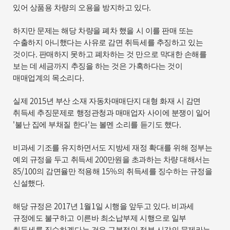
.
있어 상품용 차량의 오용을 방지하고 있다
하지만 문제는 해당 차량을 폐차 했을 시 이를 판매 또는
수출하지 아니했다는 사유로 감면 취득세를 추징하고 있는
.
것이다
판매하지 못하고 폐차하는 것 만으로 막대한 손해를
보는 데 세금까지 추징을 하는 것은 가혹하다는 것이
.
매매업계의 목소리다
2015
실제
년 부산 소재 자동차매매단지 대형 화재 시 감면
취득세 추징문제로 행정관청과 매매업자 사이에 분쟁이 일어
'
'
.
불난 집에 부채질 한다
는 볼멘 소리를 듣기도 했다
비과세 기조를 유지하면서도 지방세 재정 확대를 위해 정부는
200
예외 규정을 두고 취득세
만원을 초과하는 차량 대해서는
85/100
15%
의 감면율만 적용해
의 취득세를 징수하는 규정을
.
신설했다
2017
1
1
.
해당 규정은
년
월
일 시행을 앞두고 있다
비과세
규정에도 불구하고 이른바 최소납부제 시행으로 일부