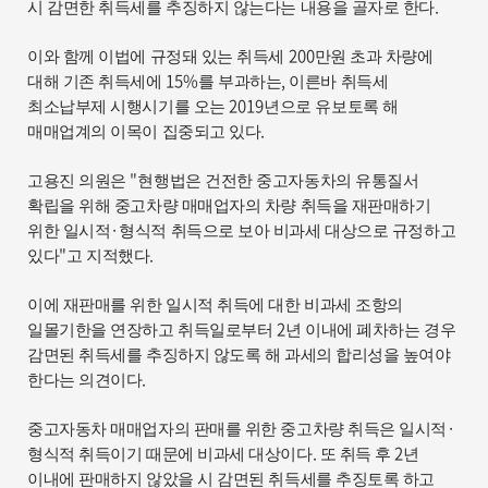
.
시 감면한 취득세를 추징하지 않는다는 내용을 골자로 한다
200
이와 함께 이법에 규정돼 있는 취득세
만원 초과 차량에
15%
,
대해 기존 취득세에
를 부과하는
이른바 취득세
2019
최소납부제 시행시기를 오는
년으로 유보토록 해
.
매매업계의 이목이 집중되고 있다
"
고용진 의원은
현행법은 건전한 중고자동차의 유통질서
확립을 위해 중고차량 매매업자의 차량 취득을 재판매하기
·
위한 일시적
형식적 취득으로 보아 비과세 대상으로 규정하고
"
.
있다
고 지적했다
이에 재판매를 위한 일시적 취득에 대한 비과세 조항의
2
일몰기한을 연장하고 취득일로부터
년 이내에 폐차하는 경우
감면된 취득세를 추징하지 않도록 해 과세의 합리성을 높여야
.
한다는 의견이다
·
중고자동차 매매업자의 판매를 위한 중고차량 취득은 일시적
.
2
형식적 취득이기 때문에 비과세 대상이다
또 취득 후
년
이내에 판매하지 않았을 시 감면된 취득세를 추징토록 하고