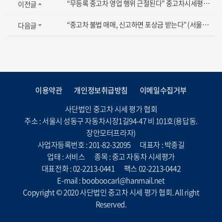
“무등록 중고차 영업 행위 근절된다” 중고차시세평가협회 박종길이사장의 노력으로 서울시...
이전글
“중고차 불법 매매, 신고하면 포상금 받는다” (서울시의장에게 조례요청하는 박종길이사장...
다음글
이용약관
개인정보취급방침
이메일수집거부
사단법인 중고차 시세 평가 협회
주소 : 서울시 성동구 자동차시장1길94-47 비 101호(용답동.
장안모터프라자)
사업자등록번호 : 201-82-32095
대표자 : 박종길
업태 : 서비스
종목 : 중고 자동차 시세평가
대표전화 : 02-2213-0441
팩스 02-2213-0442
E-mail : booboocarl@hanmail.net
Copyright © 2020 사단법인 중고차 시세 평가 협회. All right
Reserved.