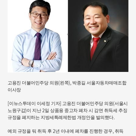
(
),
고용진 더불어민주당 의원
왼쪽
박종길 서울자동차매매조합
이사장
[
]
(
이뉴스투데이 이세정 기자
고용진 더불어민주당 의원
서울시
)
2
노원구갑
이 지난
일 상품용 중고차 폐차 시 감면 취득세 추징
.
규정을 폐지하는 지방세특례제한법 개정안을 발의했다
2
,
예외 규정을 둬 취득 후
년 이내에 폐차를 진행한 경우
취득