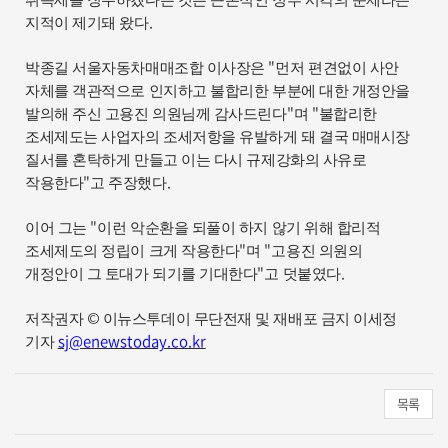
취득세를 징수하겠다는 것은 근본적인 정부 시각의 문제라는
.
지적이 제기돼 왔다
"
박종길 서울자동차매매조합 이사장은
먼저 편견없이 사안
자체를 객관적으로 인지하고 불합리한 부분에 대한 개정안을
"
"
발의해 주신 고용진 의원님께 감사드린다
며
불합리한
조세제도는 사업자의 조세저항을 유발하게 돼 결국 매매시장
질서를 혼탁하게 만들고 이는 다시 규제강화의 사유로
"
.
작용한다
고 주장했다
"
이어 그는
이런 악순환을 되풀이 하지 않기 위해 합리적
"
"
조세제도의 정립이 크게 작용한다
며
고용진 의원의
"
.
개정안이 그 토대가 되기를 기대한다
고 덧붙였다
©
저작권자
이뉴스투데이 무단전재 및 재배포 금지 이세정
sj@enewstoday.co.kr
기자
목록