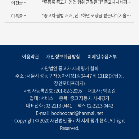
“무등록 중고차 영업 행위 근절된다” 중고차시세평가협회 박종길이사장의 노력으로 서울시...
이전글
“중고차 불법 매매, 신고하면 포상금 받는다” (서울시의장에게 조례요청하는 박종길이사장...
다음글
이용약관
개인정보취급방침
이메일수집거부
사단법인 중고차 시세 평가 협회
주소 : 서울시 성동구 자동차시장1길94-47 비 101호(용답동.
장안모터프라자)
사업자등록번호 : 201-82-32095
대표자 : 박종길
업태 : 서비스
종목 : 중고 자동차 시세평가
대표전화 : 02-2213-0441
팩스 02-2213-0442
E-mail : booboocarl@hanmail.net
Copyright © 2020 사단법인 중고차 시세 평가 협회. All right
Reserved.