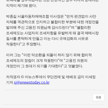
취득세를 징수하겠다는 것은 근본적인 정부 시각의 문제라는
.
지적이 제기돼 왔다
"
박종길 서울자동차매매조합 이사장은
먼저 편견없이 사안
자체를 객관적으로 인지하고 불합리한 부분에 대한 개정안을
"
"
발의해 주신 고용진 의원님께 감사드린다
며
불합리한
조세제도는 사업자의 조세저항을 유발하게 돼 결국 매매시장
질서를 혼탁하게 만들고 이는 다시 규제강화의 사유로
"
.
작용한다
고 주장했다
"
이어 그는
이런 악순환을 되풀이 하지 않기 위해 합리적
"
"
조세제도의 정립이 크게 작용한다
며
고용진 의원의
"
.
개정안이 그 토대가 되기를 기대한다
고 덧붙였다
©
저작권자
이뉴스투데이 무단전재 및 재배포 금지 이세정
sj@enewstoday.co.kr
기자
목록