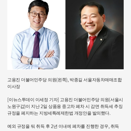
(
),
고용진 더불어민주당 의원
왼쪽
박종길 서울자동차매매조합
이사장
[
]
(
이뉴스투데이 이세정 기자
고용진 더불어민주당 의원
서울시
)
2
노원구갑
이 지난
일 상품용 중고차 폐차 시 감면 취득세 추징
.
규정을 폐지하는 지방세특례제한법 개정안을 발의했다
2
,
예외 규정을 둬 취득 후
년 이내에 폐차를 진행한 경우
취득