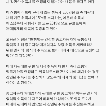
.
시 감면한 취득세를 추징하지 않는다는 내용을 골자로 한다
200
이와 함께 이법에 규정돼 있는 취득세
만원 초과 차량에
15%
,
대해 기존 취득세에
를 부과하는
이른바 취득세
2019
최소납부제 시행시기를 오는
년으로 유보토록 해
.
매매업계의 이목이 집중되고 있다
"
고용진 의원은
현행법은 건전한 중고자동차의 유통질서
확립을 위해 중고차량 매매업자의 차량 취득을 재판매하기
·
위한 일시적
형식적 취득으로 보아 비과세 대상으로 규정하고
"
.
있다
고 지적했다
이에 재판매를 위한 일시적 취득에 대한 비과세 조항의
2
일몰기한을 연장하고 취득일로부터
년 이내에 폐차하는 경우
감면된 취득세를 추징하지 않도록 해 과세의 합리성을 높여야
.
한다는 의견이다
·
중고자동차 매매업자의 판매를 위한 중고차량 취득은 일시적
.
2
형식적 취득이기 때문에 비과세 대상이다
또 취득 후
년
이내에 판매하지 않았을 시 감면된 취득세를 추징토록 하고