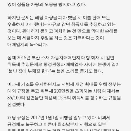
.
있어 상품용 차량의 오용을 방지하고 있다
하지만 문제는 해당 차량을 폐차 했을 시 이를 판매 또는
수출하지 아니했다는 사유로 감면 취득세를 추징하고 있는
.
것이다
판매하지 못하고 폐차하는 것 만으로 막대한 손해를
보는 데 세금까지 추징을 하는 것은 가혹하다는 것이
.
매매업계의 목소리다
2015
실제
년 부산 소재 자동차매매단지 대형 화재 시 감면
취득세 추징문제로 행정관청과 매매업자 사이에 분쟁이 일어
'
'
.
불난 집에 부채질 한다
는 볼멘 소리를 듣기도 했다
비과세 기조를 유지하면서도 지방세 재정 확대를 위해 정부는
200
예외 규정을 두고 취득세
만원을 초과하는 차량 대해서는
85/100
15%
의 감면율만 적용해
의 취득세를 징수하는 규정을
.
신설했다
2017
1
1
.
해당 규정은
년
월
일 시행을 앞두고 있다
비과세
규정에도 불구하고 이른바 최소납부제 시행으로 일부