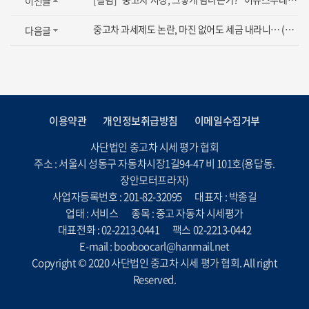
이전글
중고차 과세제도 논란, 마진 없어도 세금 내라니… (시세평가협회 박종길이사장 방송...
다음글
이용약관
개인정보취급방침
이메일수집거부
사단법인 중고차 시세 평가 협회
주소 : 서울시 성동구 자동차시장1길94-47 비 101호(용답동.
장안모터프라자)
사업자등록번호 : 201-82-32095
대표자 : 박종길
업태 : 서비스
종목 : 중고 자동차 시세평가
대표전화 : 02-2213-0441
팩스 02-2213-0442
E-mail : booboocarl@hanmail.net
Copyright © 2020 사단법인 중고차 시세 평가 협회. All right
Reserved.