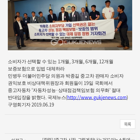
1
, 3
, 6
, 12
소비자가 선택할 수 있는
개월
개월
개월
개월
보증보험으로 입법 대체하라
민병두 더불어민주당 의원과 박종길 중고차 판매자 소비자
19
권익보호 비상대책위원장과 회원들이
일 국회에서
'
·
'
중고자동차
자동차성능
상태점검책임보험 의무화
절대
.
(
http://www.gukjenews.com
)
반대입장을 밝혔다
국제뉴스
2019.06.19
구영회기자
목록
[칼럼] “중고차 시장, 그렇게 탐나는가?” 이뉴스투데이 승인 2014.11.27 15:02