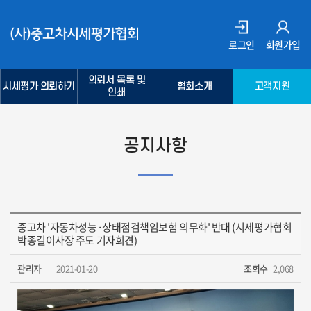
로그인
회원가입
의뢰서 목록 및
시세평가 의뢰하기
협회소개
고객지원
인쇄
공지사항
중고차 '자동차성능·상태점검책임보험 의무화' 반대 (시세평가협회
박종길이사장 주도 기자회견)
관리자
2021-01-20
조회수
2,068